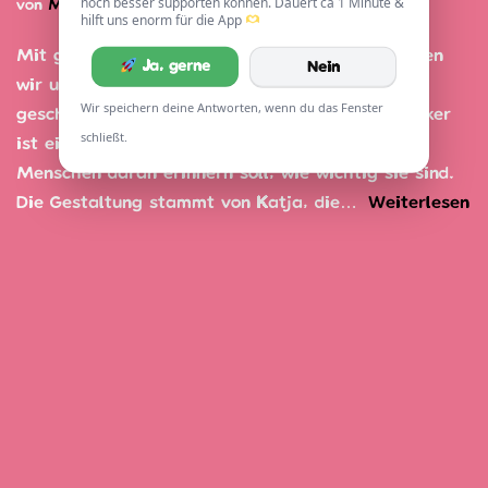
noch besser supporten können. Dauert ca 1 Minute &
von
Max Aid
18. September 2025
hilft uns enorm für die App
Mit ganz viel Liebe, Kreativität und Geduld haben
Ja, gerne
Nein
wir unsere neuen AidMax-Sticker gestaltet,
Wir speichern deine Antworten, wenn du das Fenster
geschnitten und vorbereitet. Jeder einzelne Sticker
schließt.
ist ein kleines Zeichen der Wertschätzung, das
Menschen daran erinnern soll, wie wichtig sie sind.
Die Gestaltung stammt von Katja, die…
Weiterlesen
»