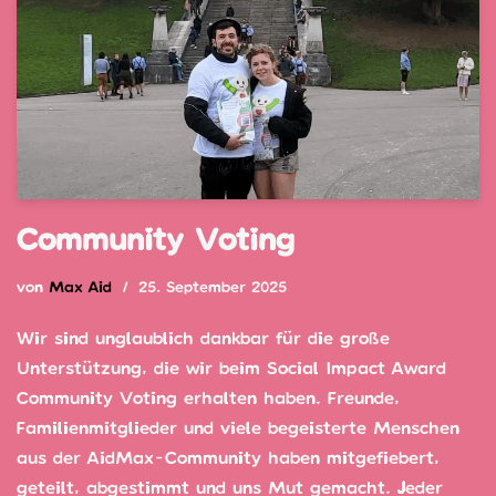
Community Voting
von
Max Aid
25. September 2025
Wir sind unglaublich dankbar für die große
Unterstützung, die wir beim Social Impact Award
Community Voting erhalten haben. Freunde,
Familienmitglieder und viele begeisterte Menschen
aus der AidMax-Community haben mitgefiebert,
geteilt, abgestimmt und uns Mut gemacht. Jeder