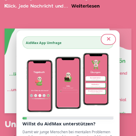
Klick, jede Nachricht und…
Weiterlesen »
✕
AidMax App Umfrage
Willst du AidMax unterstützen?
Unsere Sticker
Damit wir junge Menschen bei mentalen Problemen