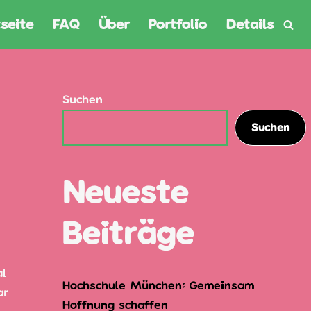
seite
FAQ
Über
Portfolio
Details
Suchen
Suchen
Neueste
Beiträge
al
Hochschule München: Gemeinsam
ar
Hoffnung schaffen