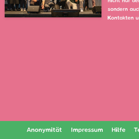
nicht nur de
sondern auc
Kontakten
Anonymität
Impressum
Hilfe
T