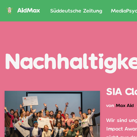
AidMax
Süddeutsche Zeitung
MediaPsyc
Zum
Inhalt
springen
Nachhaltigke
SIA Cl
von
Max Aid
Wir sind un
Impact Award