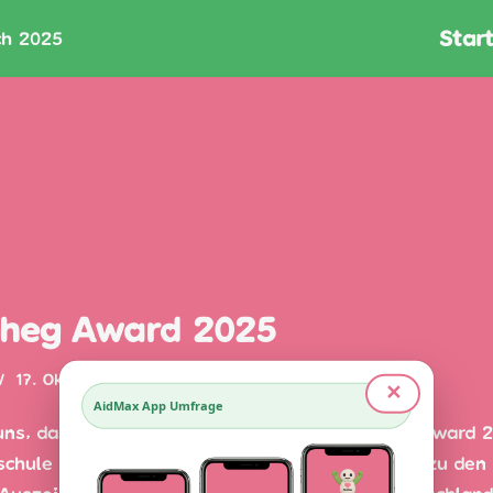
Start
h 2025
cheg Award 2025
17. Oktober 2025
✕
AidMax App Umfrage
uns, dass AidMax beim diesjährigen Strascheg Award 
schule München nominiert war. Der Preis zählt zu den