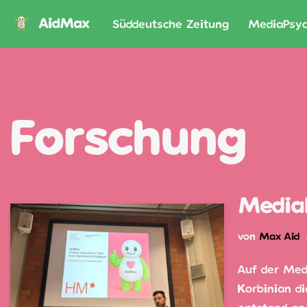
AidMax
Süddeutsche Zeitung
MediaPsyc
Zum
Inhalt
springen
Forschung
Media
von
Max Aid
Auf der Med
Korbinian di