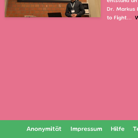
entstand an
Dr. Markus 
to Fight…
W
Anonymität
Impressum
Hilfe
T