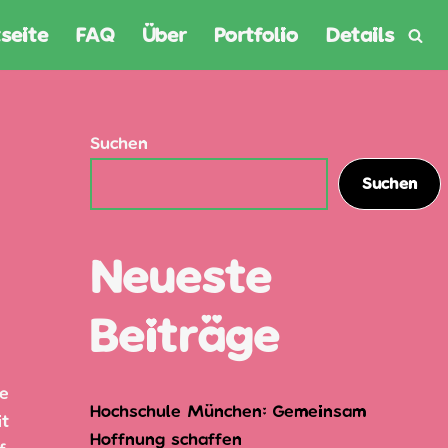
seite
FAQ
Über
Portfolio
Details
Suchen
Suchen
Neueste
Beiträge
te
Hochschule München: Gemeinsam
it
Hoffnung schaffen