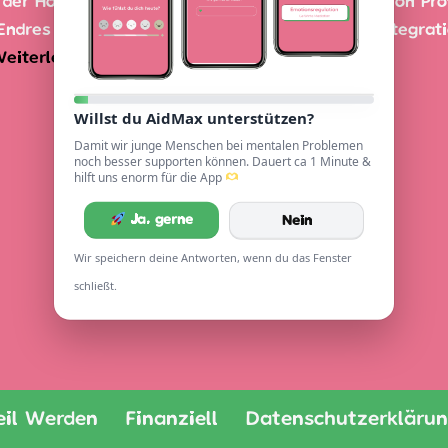
 der Hochschule München unter der Betreuung von Pro
Endres und trägt den Titel „AidMax – Chatbot Integrat
eiterlesen »
Willst du AidMax unterstützen?
Damit wir junge Menschen bei mentalen Problemen
noch besser supporten können. Dauert ca 1 Minute &
hilft uns enorm für die App
Ja, gerne
Nein
Wir speichern deine Antworten, wenn du das Fenster
schließt.
eil Werden
Finanziell
Datenschutzerkläru