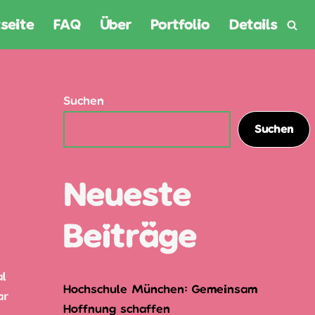
seite
FAQ
Über
Portfolio
Details
Suchen
Suchen
Neueste
Beiträge
al
Hochschule München: Gemeinsam
ar
Hoffnung schaffen