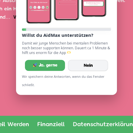
r Abschluss eines intensiven Sommers voller Ideen,
h ein Höhepunkt, der uns mit Motivation, neuen
 und…
Weiterlesen »
Willst du AidMax unterstützen?
Damit wir junge Menschen bei mentalen Problemen
noch besser supporten können. Dauert ca 1 Minute &
hilft uns enorm für die App
Ja, gerne
Nein
Wir speichern deine Antworten, wenn du das Fenster
schließt.
eil Werden
Finanziell
Datenschutzerkläru