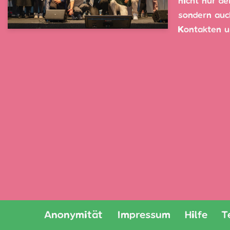
nicht nur de
sondern auc
Kontakten
Anonymität
Impressum
Hilfe
T