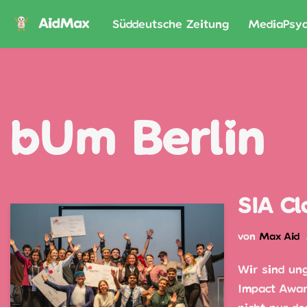
AidMax
Süddeutsche Zeitung
MediaPsyc
Zum
Inhalt
springen
bUm Berlin
SIA Cl
von
Max Aid
Wir sind un
Impact Award